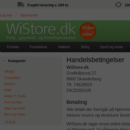
Fragtfri levering v. 299 kr.
10
Log ind
|
Opret profil
Forside
Forkælelse
Køkken
Bolig
Sport og mode
Handelsbetingelser
Kategorier
WiStore.dk
PÅSKE
Godthåbsvej 27
Forkælelse
8660 Skanderborg
Køkken
Tlf. 74628929
Bolig
DK33392435
Mobil, IT, Radio
Betaling
Hus og have
Sport og mode
Alle beløb der fremgår på hjemme
Børn og hobby
inklusiv moms og eksklusiv leve
TILBUD
WiStore.dk tager imod online beta
og Mastercard. Vi pålægger ikke d