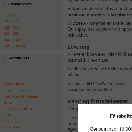
Prisintervaller
Betalingen af ordren bliver først t
medmindre andet er aftalt eller fr
0 - 50 kr.
50 - 125 kr.
WiStore.dk benytter en sikker be
125 - 200 kr.
Quickpay, der krypterer alle oplysn
200 - 500 kr.
helt sikker.
500 - 1000 kr.
Levering
1000 - 5000 kr.
Vi leverer kun varer inden for Dan
Varemærker
normalt 1-3 hverdage.
Skulle der i særlige tilfælde være 
på mail.
-
Vi leverer til GLS Pakkeshops i Da
Badeanstalten
varer leveres med GLS.
Bagsværd Lakrids
Black&Decker / Dewalt
Retur og fortrydelsesret
Bullet
Der gives 100 dages fuld returre
Charcoal Companion
Craft
Perioden regnes fra den dag, hvor
Div.
returneringsomkostninger afholder 
Func Vine
eget.