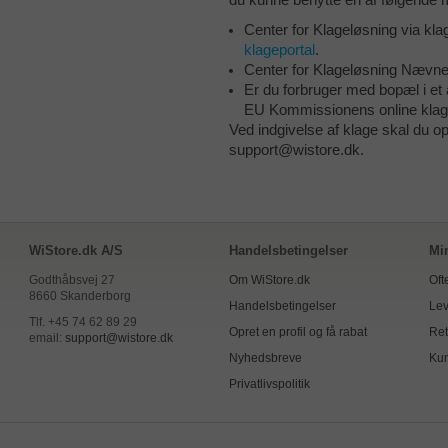
du kunne benytte en af følgende m
Center for Klageløsning via kl
klageportal
.
Center for Klageløsning Nævne
Er du forbruger med bopæl i et 
EU Kommissionens online klage
Ved indgivelse af klage skal du 
support@wistore.dk.
WiStore.dk A/S
Handelsbetingelser
Mi
Godthåbsvej 27
Om WiStore.dk
Oft
8660 Skanderborg
Handelsbetingelser
Lev
Tlf. +45 74 62 89 29
Opret en profil og få rabat
Ret
email:
support@wistore.dk
Nyhedsbreve
Kun
Privatlivspolitik