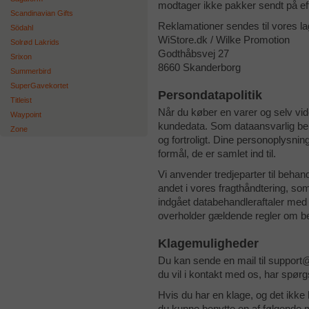
modtager ikke pakker sendt på ef
Scandinavian Gifts
Reklamationer sendes til vores la
Södahl
WiStore.dk / Wilke Promotion
Solrød Lakrids
Godthåbsvej 27
Srixon
8660 Skanderborg
Summerbird
SuperGavekortet
Persondatapolitik
Titleist
Når du køber en varer og selv vid
Waypoint
kundedata. Som dataansvarlig beh
Zone
og fortroligt. Dine personoplysnin
formål, de er samlet ind til.
Vi anvender tredjeparter til behand
andet i vores fragthåndtering, som
indgået databehandleraftaler med 
overholder gældende regler om be
Klagemuligheder
Du kan sende en mail til support@
du vil i kontakt med os, har spørgs
Hvis du har en klage, og det ikke