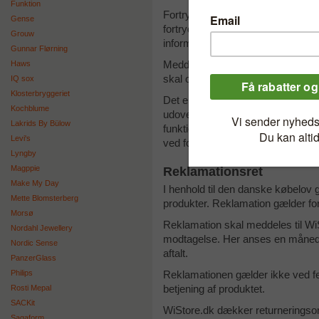
Funktion
Fortrydelse skal meldes til os sen
Gense
fortrydelsen skal ordren være os 
Grouw
informeret om dit brug af fortrydel
Gunnar Flørning
Haws
Meddelelsen skal gives pr. mail p
skal oplyse, at du ønsker at benyt
IQ sox
Klosterbryggeriet
Det er op til WiStore.dk at vurde
Kochblume
udover hvad der er nødvendigt for
Lakrids By Bülow
funktion, betragtes den som brugt 
Levi's
ved fortrydelse af købet vil få en m
Lyngby
Magppie
Reklamationsret
Make My Day
I henhold til den danske købelov 
Mette Blomsterberg
produkter. Reklamation gælder for f
Morsø
Reklamation skal meddeles til WiSt
Nordahl Jewellery
modtagelse. Her anses en måned 
Nordic Sense
aftalt.
PanzerGlass
Philips
Reklamationen gælder ikke ved fejl
Rosti Mepal
betjening af produktet.
SACKit
WiStore.dk dækker returneringsom
Sagaform