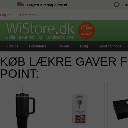
Fragtfri levering v. 299 kr.
10
Log ind
|
Opret profil
Forside
Forkælelse
Køkken
Bolig
Sport og mode
KØB LÆKRE GAVER F
POINT: