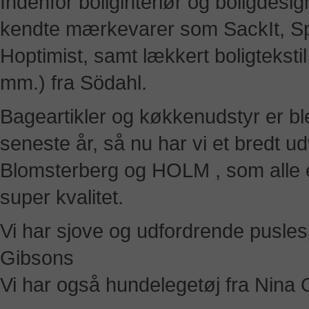
Indenfor boliginteriør og boligdesign
kendte mærkevarer som SackIt, S
Hoptimist, samt lækkert boligteksti
mm.) fra Södahl.
Bageartikler og køkkenudstyr er ble
seneste år, så nu har vi et bredt ud
Blomsterberg og HOLM , som alle er 
super kvalitet.
Vi har sjove og udfordrende puslesp
Gibsons
Vi har også hundelegetøj fra Nina 