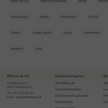
Make My Day
Mette Blomsterberg
Morsø
Nordah
PanzerGlass
Philips
Rosti Mepal
SACKit
Södahl
Solrød Lakrids
Srixon
Summerbird
Waypoint
Zone
WiStore.dk A/S
Handelsbetingelser
Mi
Godthåbsvej 27
Om WiStore.dk
Oft
8660 Skanderborg
Handelsbetingelser
Lev
Tlf. +45 74 62 89 29
Opret en profil og få rabat
Ret
email:
support@wistore.dk
Nyhedsbreve
Kun