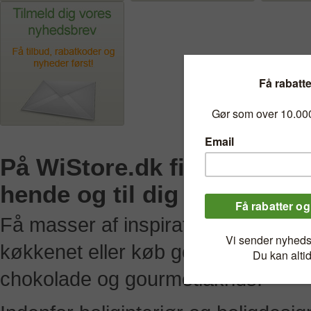
På WiStore.dk finder du læ
hende og til dig selv
Få masser af inspiration til nye, lækr
køkkenet eller køb gourmetprodukte
chokolade og gourmetlakrids.