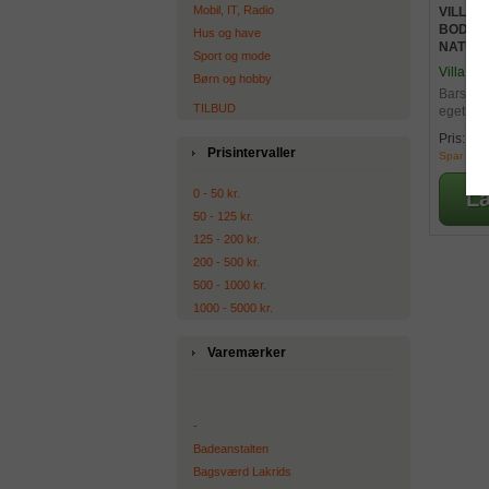
Mobil, IT, Radio
VILLA 
BODO 
Hus og have
NATURO
Sport og mode
Villa Co
Børn og hobby
Barstol 
TILBUD
egetræ
89
Pris:
Prisintervaller
Spar 400,
0 - 50 kr.
50 - 125 kr.
125 - 200 kr.
200 - 500 kr.
500 - 1000 kr.
1000 - 5000 kr.
Varemærker
-
Badeanstalten
Bagsværd Lakrids