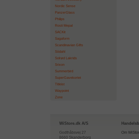
Nordic Sense
PanzerGlass
Philips
Rosti Mepal
SACKit
Sagaform
Scandinavian Gifts
Södahl
Solrød Lakrids
Srixon
Summerbird
SuperGavekortet
Titleist
Waypoint
Zone
WiStore.dk A/S
Handelsb
Godthåbsvej 27
Om WiStor
8660 Skanderborg