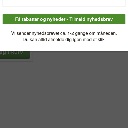
COLLECTION
BARSTOL
LIERET EG
llection
/ høj skammel i
9,00 kr.
00 kr.