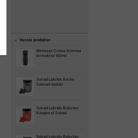
Nyeste produkter
Metmaxx Crema Extensa
termokrus 400ml
Solrød Lakrids Rocks
Salmiak bolsjer
Solrød Lakrids Bolscher
Kongen af Solrød
Solrød Lakrids Bolscher