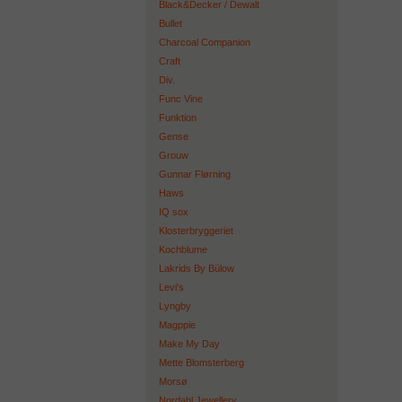
Black&Decker / Dewalt
Bullet
Charcoal Companion
Craft
Div.
Func Vine
Funktion
Gense
Grouw
Gunnar Flørning
Haws
IQ sox
Klosterbryggeriet
Kochblume
Lakrids By Bülow
Levi's
Lyngby
Magppie
Make My Day
Mette Blomsterberg
Morsø
Nordahl Jewellery