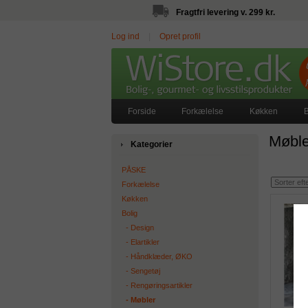
Fragtfri levering v. 299 kr.
Log ind
|
Opret profil
Forside
Forkælelse
Køkken
B
Møbl
Kategorier
PÅSKE
Forkælelse
Køkken
Bolig
‐ Design
‐ Elartikler
‐ Håndklæder, ØKO
‐ Sengetøj
‐ Rengøringsartikler
‐ Møbler