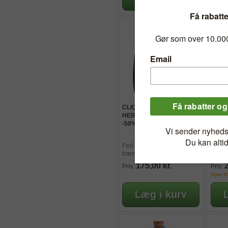
CLIQUE ACTIVE HOODIE
VAN
HERRE LARGE, SORT,
WIND
-50%
CYKE
XXXL
Vangá
Fed hoodie til fritid og
Windb
træning -50%!
Herre
175,00 kr.
Pris:
Pris:
Spar 40