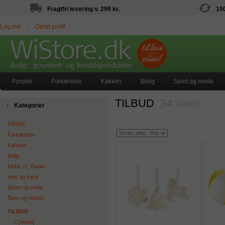
Fragtfri levering v. 299 kr.
10
Log ind
|
Opret profil
Forside
Forkælelse
Køkken
Bolig
Sport og mode
TILBUD
34 varer
Kategorier
PÅSKE
Forkælelse
Køkken
Bolig
Mobil, IT, Radio
Hus og have
Sport og mode
Børn og hobby
TILBUD
‐ Cykeltøj