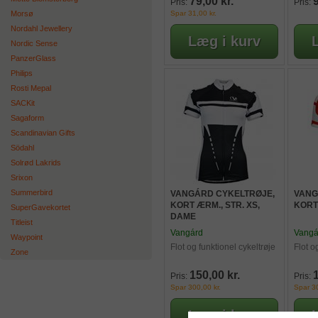
79,00 kr.
9
Pris:
Pris:
Morsø
Spar 31,00 kr.
Nordahl Jewellery
Nordic Sense
PanzerGlass
Philips
Rosti Mepal
SACKit
Sagaform
Scandinavian Gifts
Södahl
Solrød Lakrids
Srixon
Summerbird
VANGÁRD CYKELTRØJE,
VANG
KORT ÆRM., STR. XS,
KORT
SuperGavekortet
DAME
Titleist
Vangárd
Vangá
Waypoint
Flot og funktionel cykeltrøje
Flot o
Zone
150,00 kr.
Pris:
Pris:
Spar 300,00 kr.
Spar 30