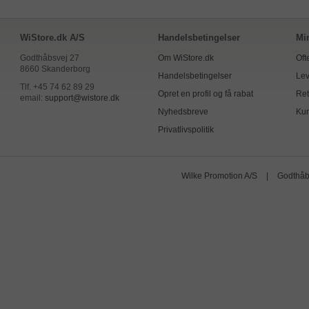
WiStore.dk A/S
Handelsbetingelser
Mi
Godthåbsvej 27
Om WiStore.dk
Oft
8660 Skanderborg
Handelsbetingelser
Lev
Tlf. +45 74 62 89 29
Opret en profil og få rabat
Ret
email:
support@wistore.dk
Nyhedsbreve
Kun
Privatlivspolitik
Wilke Promotion A/S
|
Godthåb