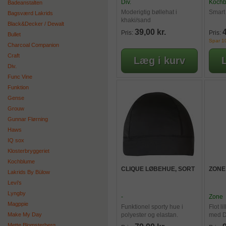
Div.
Koch
Badeanstalten
Moderigtig bøllehat i
Smart
Bagsværd Lakrids
khaki/sand
Black&Decker / Dewalt
39,00 kr.
4
Pris:
Pris:
Bullet
Spar 10
Charcoal Companion
Craft
Div.
Func Vine
Funktion
Gense
Grouw
Gunnar Flørning
Haws
IQ sox
Klosterbryggeriet
Kochblume
CLIQUE LØBEHUE, SORT
ZONE
Lakrids By Bülow
Levi's
Lyngby
-
Zone
Magppie
Funktionel sporty hue i
Flot li
Make My Day
polyester og elastan.
med 
Mette Blomsterberg