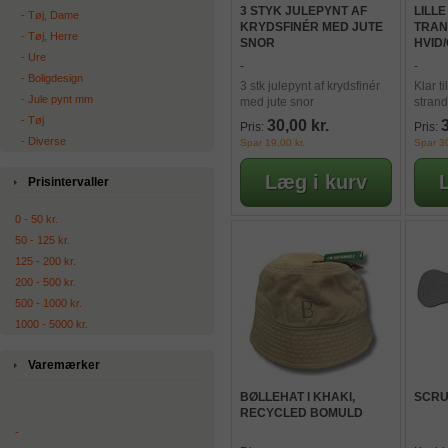
3 STYK JULEPYNT AF
LILL
‐ Tøj, Dame
KRYDSFINÉR MED JUTE
TRAN
‐ Tøj, Herre
SNOR
HVID/
‐ Ure
-
-
‐ Boligdesign
3 stk julepynt af krydsfinér
Klar t
‐ Jule pynt mm
med jute snor
strand
‐ Tøj
30,00 kr.
3
Pris:
Pris:
‐ Diverse
Spar 19,00 kr.
Spar 30
Prisintervaller
0 - 50 kr.
50 - 125 kr.
125 - 200 kr.
200 - 500 kr.
500 - 1000 kr.
1000 - 5000 kr.
Varemærker
BØLLEHAT I KHAKI,
SCRU
RECYCLED BOMULD
-