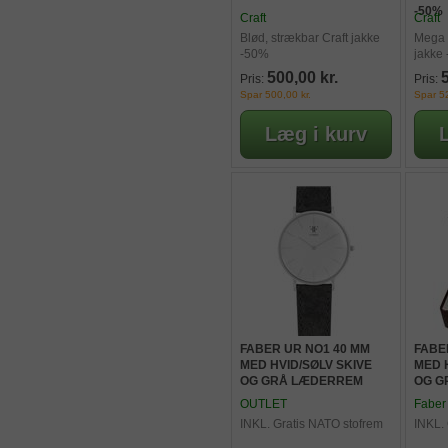
-50%
Craft
Craft
Blød, strækbar Craft jakke
Mega f
-50%
jakke
500,00 kr.
Pris:
Pris:
Spar 500,00 kr.
Spar 52
FABER UR NO1 40 MM
FABE
MED HVID/SØLV SKIVE
MED 
OG GRÅ LÆDERREM
OG G
OUTLET
Faber
INKL. Gratis NATO stofrem
INKL.