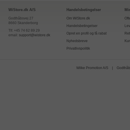
WiStore.dk A/S
Handelsbetingelser
Mi
Godthåbsvej 27
Om WiStore.dk
Oft
8660 Skanderborg
Handelsbetingelser
Lev
Tlf. +45 74 62 89 29
Opret en profil og få rabat
Ret
email:
support@wistore.dk
Nyhedsbreve
Kun
Privatlivspolitik
Wilke Promotion A/S
|
Godthåb