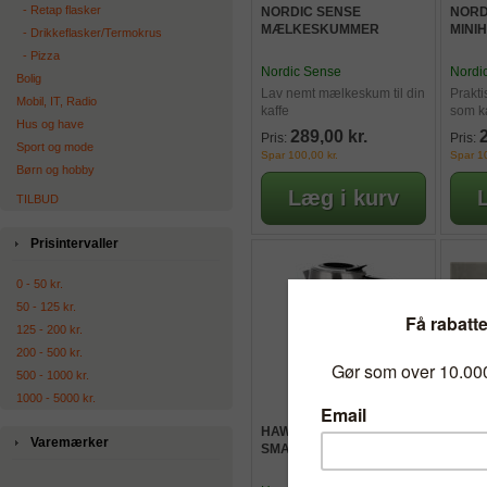
‐ Retap flasker
NORDIC SENSE
NORD
MÆLKESKUMMER
MINI
‐ Drikkeflasker/Termokrus
‐ Pizza
Nordic Sense
Nordi
Bolig
Lav nemt mælkeskum til din
Prakt
Mobil, IT, Radio
kaffe
som k
Hus og have
289,00 kr.
Pris:
Pris:
Sport og mode
Spar 100,00 kr.
Spar 10
Børn og hobby
TILBUD
Prisintervaller
0 - 50 kr.
50 - 125 kr.
125 - 200 kr.
200 - 500 kr.
500 - 1000 kr.
1000 - 5000 kr.
HAWS ELKEDEL MED
HAWS
Varemærker
SMARTLÅG, 1,7 L
M. LE