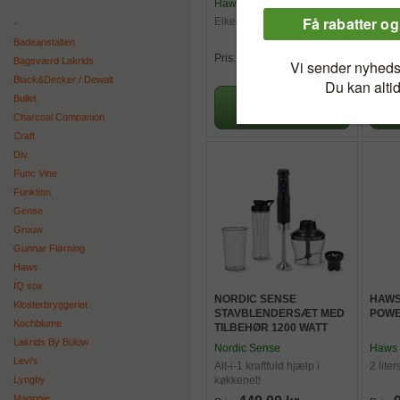
Haws
Haws
Elkedel med smartlåg.
Digita
-
40°C t
Badeanstalten
399,00 kr.
Pris:
Pris:
Bagsværd Lakrids
Black&Decker / Dewalt
Bullet
Charcoal Companion
Craft
Div.
Func Vine
Funktion
Gense
Grouw
Gunnar Flørning
Haws
IQ sox
NORDIC SENSE
HAWS
Klosterbryggeriet
STAVBLENDERSÆT MED
POWE
Kochblume
TILBEHØR 1200 WATT
Lakrids By Bülow
Nordic Sense
Haws
Levi's
Alt-i-1 kraftfuld hjælp i
2 lite
Lyngby
køkkenet!
Magppie