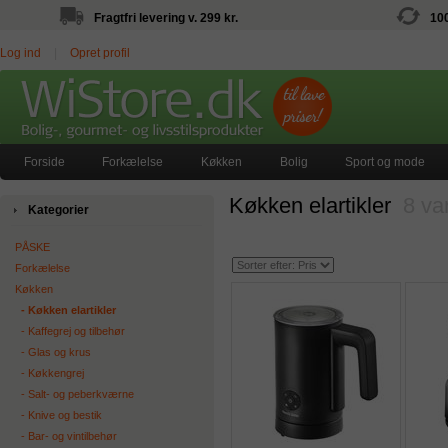
Fragtfri levering v. 299 kr.
10
Log ind
|
Opret profil
Forside
Forkælelse
Køkken
Bolig
Sport og mode
Køkken elartikler
8 va
Kategorier
PÅSKE
Forkælelse
Køkken
‐ Køkken elartikler
‐ Kaffegrej og tilbehør
‐ Glas og krus
‐ Køkkengrej
‐ Salt- og peberkværne
‐ Knive og bestik
‐ Bar- og vintilbehør