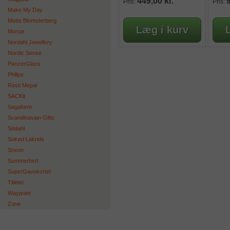
449,00 kr.
Pris:
Pris:
Make My Day
Mette Blomsterberg
Morsø
Nordahl Jewellery
Nordic Sense
PanzerGlass
Philips
Rosti Mepal
SACKit
Sagaform
Scandinavian Gifts
Södahl
Solrød Lakrids
Srixon
Summerbird
SuperGavekortet
Titleist
Waypoint
Zone