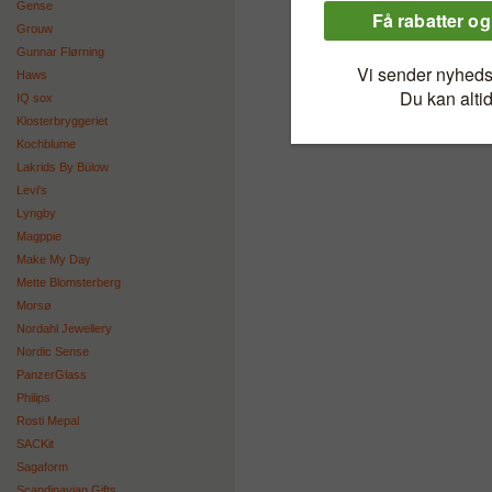
Gense
Grouw
Gunnar Flørning
Haws
IQ sox
Klosterbryggeriet
Kochblume
Lakrids By Bülow
Levi's
Lyngby
Magppie
Make My Day
Mette Blomsterberg
Morsø
Nordahl Jewellery
Nordic Sense
PanzerGlass
Philips
Rosti Mepal
SACKit
Sagaform
Scandinavian Gifts