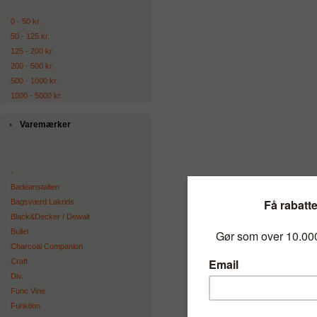
0 - 50 kr.
50 - 125 kr.
125 - 200 kr.
200 - 500 kr.
500 - 1000 kr.
1000 - 5000 kr.
Varemærker
-
Badeanstalten
Bagsværd Lakrids
Black&Decker / Dewalt
Bullet
Charcoal Companion
Craft
Div.
Func Vine
Funktion