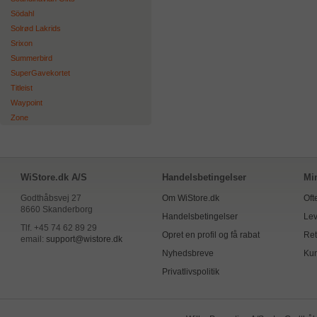
Södahl
Solrød Lakrids
Srixon
Summerbird
SuperGavekortet
Titleist
Waypoint
Zone
WiStore.dk A/S
Handelsbetingelser
Mi
Godthåbsvej 27
Om WiStore.dk
Oft
8660 Skanderborg
Handelsbetingelser
Lev
Tlf. +45 74 62 89 29
Opret en profil og få rabat
Ret
email:
support@wistore.dk
Nyhedsbreve
Kun
Privatlivspolitik