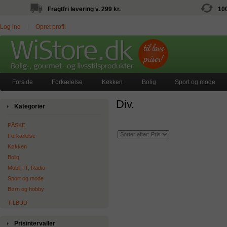
Fragtfri levering v. 299 kr.
10
Log ind
|
Opret profil
Forside
Forkælelse
Køkken
Bolig
Sport og mode
Div.
Kategorier
PÅSKE
Forkælelse
Køkken
Bolig
Mobil, IT, Radio
Sport og mode
Børn og hobby
TILBUD
Prisintervaller