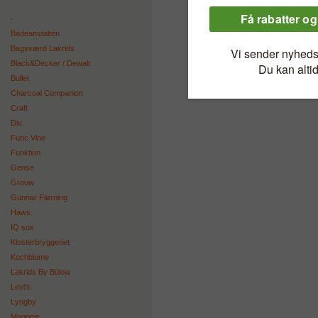
-
Badeanstalten
Bagsværd Lakrids
Black&Decker / Dewalt
Bullet
Charcoal Companion
Craft
Div.
Func Vine
Funktion
Gense
Grouw
Gunnar Flørning
Haws
IQ sox
Klosterbryggeriet
Kochblume
Lakrids By Bülow
Levi's
Lyngby
Magppie