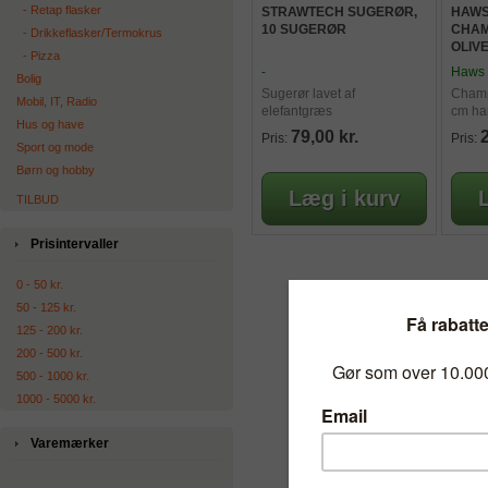
‐ Retap flasker
STRAWTECH SUGERØR,
HAWS
10 SUGERØR
CHAM
‐ Drikkeflasker/Termokrus
OLIV
‐ Pizza
-
Haws
Bolig
Sugerør lavet af
Champ
Mobil, IT, Radio
elefantgræs
cm har
Hus og have
dansk
79,00 kr.
Pris:
Pris:
Sport og mode
Børn og hobby
TILBUD
Prisintervaller
0 - 50 kr.
50 - 125 kr.
125 - 200 kr.
200 - 500 kr.
500 - 1000 kr.
1000 - 5000 kr.
Varemærker