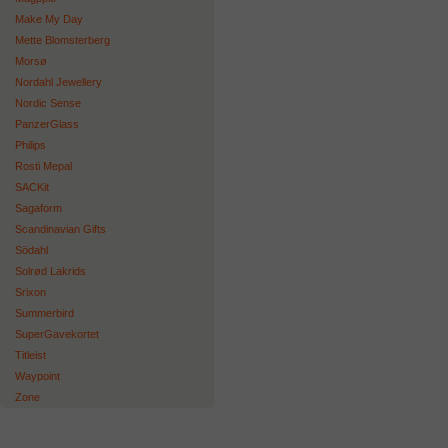
Make My Day
Mette Blomsterberg
Morsø
Nordahl Jewellery
Nordic Sense
PanzerGlass
Philips
Rosti Mepal
SACKit
Sagaform
Scandinavian Gifts
Södahl
Solrød Lakrids
Srixon
Summerbird
SuperGavekortet
Titleist
Waypoint
Zone