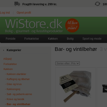
Fragtfri levering v. 299 kr.
10
Log ind
|
Opret profil
Forside
Forkælelse
Køkken
Bolig
Sport og mode
Bar- og vintilbehør
3 v
Kategorier
PÅSKE
Forkælelse
Køkken
‐ Køkken elartikler
‐ Kaffegrej og tilbehør
‐ Glas og krus
‐ Køkkengrej
‐ Salt- og peberkværne
‐ Knive og bestik
‐ Bar- og vintilbehør