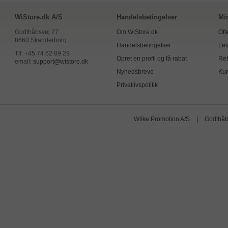
WiStore.dk A/S
Handelsbetingelser
Mi
Godthåbsvej 27
Om WiStore.dk
Oft
8660 Skanderborg
Handelsbetingelser
Lev
Tlf. +45 74 62 89 29
Opret en profil og få rabat
Ret
email:
support@wistore.dk
Nyhedsbreve
Kun
Privatlivspolitik
Wilke Promotion A/S
|
Godthåb