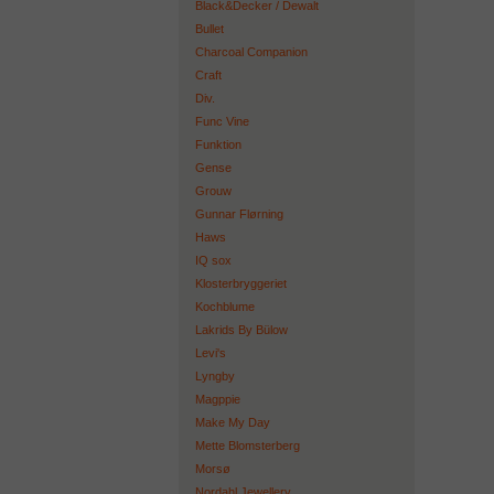
Black&Decker / Dewalt
Bullet
Charcoal Companion
Craft
Div.
Func Vine
Funktion
Gense
Grouw
Gunnar Flørning
Haws
IQ sox
Klosterbryggeriet
Kochblume
Lakrids By Bülow
Levi's
Lyngby
Magppie
Make My Day
Mette Blomsterberg
Morsø
Nordahl Jewellery