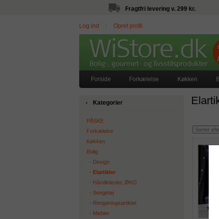
Fragtfri levering v. 299 kr.
Log ind
|
Opret profil
Forside
Forkælelse
Køkken
B
Elarti
Kategorier
PÅSKE
Forkælelse
Køkken
Bolig
‐ Design
‐ Elartikler
‐ Håndklæder, ØKO
‐ Sengetøj
‐ Rengøringsartikler
‐ Møbler