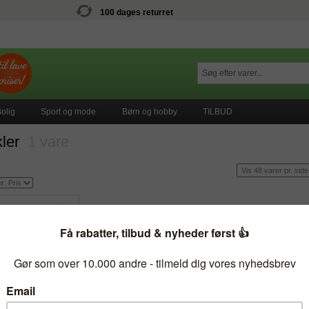
100 dages returret
olig
Sport og mode
Børn og hobby
TILBUD
kler
1 vare