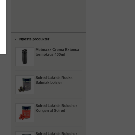
Nyeste produkter
Metmaxx Crema Extensa
termokrus 400ml
Solrød Lakrids Rocks
Salmiak bolsjer
Solrød Lakrids Bolscher
Kongen af Solrød
Solrød Lakrids Bolscher