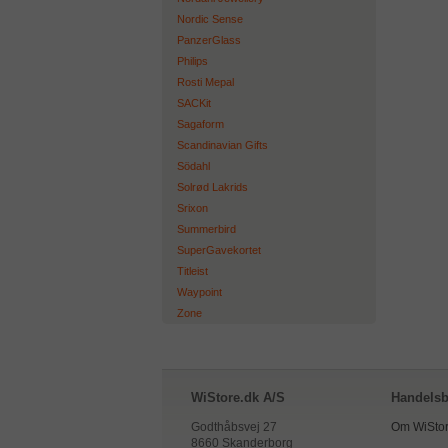
Nordic Sense
PanzerGlass
Philips
Rosti Mepal
SACKit
Sagaform
Scandinavian Gifts
Södahl
Solrød Lakrids
Srixon
Summerbird
SuperGavekortet
Titleist
Waypoint
Zone
WiStore.dk A/S
Handelsb
Godthåbsvej 27
Om WiStor
8660 Skanderborg