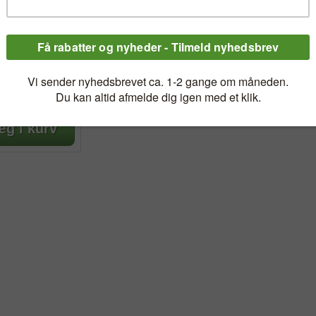
 SENSE
TØVSUGER
Sense
gøringen nem med
akt håndstøvsuger
9,00 kr.
00 kr.