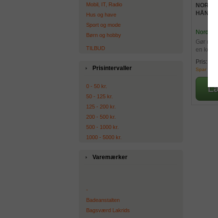
Mobil, IT, Radio
NORDIC
HÅNDS
Hus og have
Sport og mode
Nordic 
Børn og hobby
Gør ren
TILBUD
en komp
49
Pris:
Prisintervaller
Spar 100,
0 - 50 kr.
50 - 125 kr.
125 - 200 kr.
200 - 500 kr.
500 - 1000 kr.
1000 - 5000 kr.
Varemærker
-
Badeanstalten
Bagsværd Lakrids