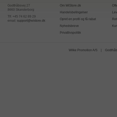
Godthåbsvej 27
Om WiStore.dk
Oft
8660 Skanderborg
Handelsbetingelser
Lev
Tlf. +45 74 62 89 29
Opret en profil og få rabat
Ret
email:
support@wistore.dk
Nyhedsbreve
Kun
Privatlivspolitik
Wilke Promotion A/S
|
Godthåb