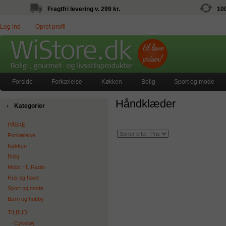
Fragtfri levering v. 299 kr.
10
Log ind
|
Opret profil
Forside
Forkælelse
Køkken
Bolig
Sport og mode
Håndklæder
Kategorier
PÅSKE
Forkælelse
Køkken
Bolig
Mobil, IT, Radio
Hus og have
Sport og mode
Børn og hobby
TILBUD
‐ Cykeltøj