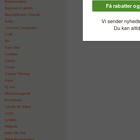
Badeanstalten
Bagsværd Lakrids
Black&Decker / Dewalt
Bullet
Charcoal Companion
Craft
Div.
Func Vine
Funktion
Gense
Grouw
Gunnar Flørning
Haws
IQ sox
Klosterbryggeriet
Kochblume
Lakrids By Bülow
Levi's
Lyngby
Magppie
Make My Day
Mette Blomsterberg