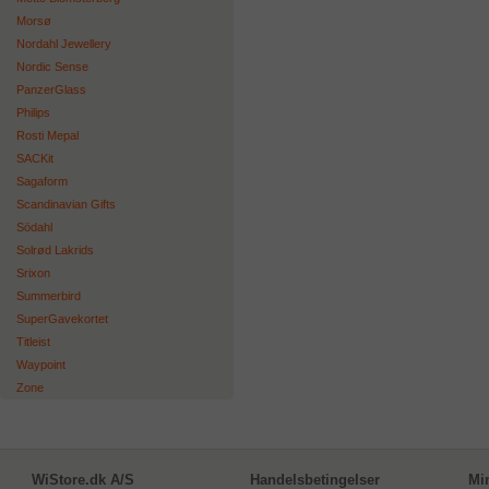
Morsø
Nordahl Jewellery
Nordic Sense
PanzerGlass
Philips
Rosti Mepal
SACKit
Sagaform
Scandinavian Gifts
Södahl
Solrød Lakrids
Srixon
Summerbird
SuperGavekortet
Titleist
Waypoint
Zone
WiStore.dk A/S
Handelsbetingelser
Mi