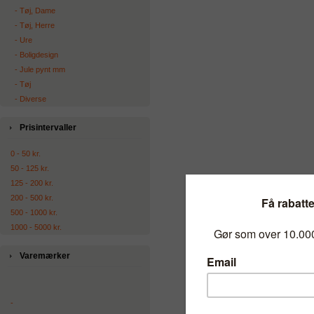
‐ Tøj, Dame
‐ Tøj, Herre
‐ Ure
‐ Boligdesign
‐ Jule pynt mm
‐ Tøj
‐ Diverse
Prisintervaller
0 - 50 kr.
50 - 125 kr.
125 - 200 kr.
200 - 500 kr.
500 - 1000 kr.
1000 - 5000 kr.
Varemærker
-