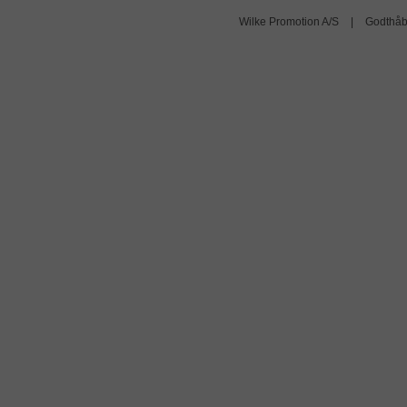
Wilke Promotion A/S
|
Godthåb