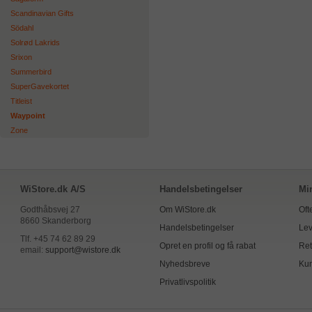
Scandinavian Gifts
Södahl
Solrød Lakrids
Srixon
Summerbird
SuperGavekortet
Titleist
Waypoint
Zone
WiStore.dk A/S
Handelsbetingelser
Mi
Godthåbsvej 27
Om WiStore.dk
Oft
8660 Skanderborg
Handelsbetingelser
Lev
Tlf. +45 74 62 89 29
Opret en profil og få rabat
Ret
email:
support@wistore.dk
Nyhedsbreve
Kun
Privatlivspolitik