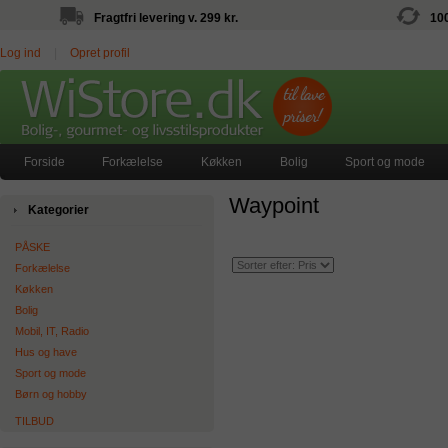
Fragtfri levering v. 299 kr.
10
Log ind
|
Opret profil
Forside
Forkælelse
Køkken
Bolig
Sport og mode
Waypoint
Kategorier
PÅSKE
Forkælelse
Køkken
Bolig
Mobil, IT, Radio
Hus og have
Sport og mode
Børn og hobby
TILBUD