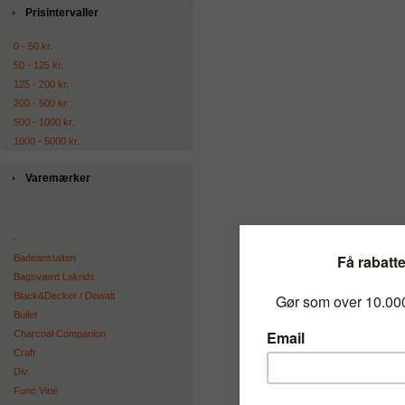
Prisintervaller
0 - 50 kr.
50 - 125 kr.
125 - 200 kr.
200 - 500 kr.
500 - 1000 kr.
1000 - 5000 kr.
Varemærker
-
Badeanstalten
Bagsværd Lakrids
Black&Decker / Dewalt
Bullet
Charcoal Companion
Craft
Div.
Func Vine