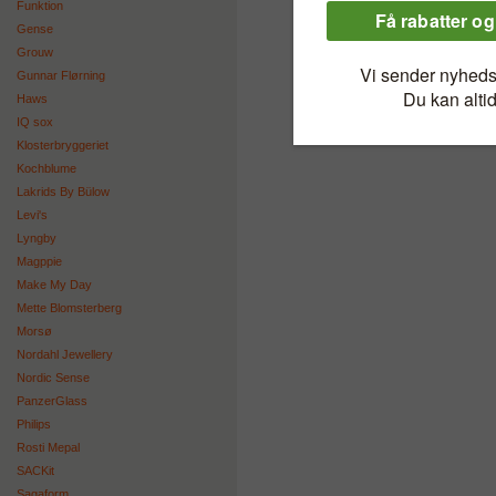
Funktion
Gense
Grouw
Gunnar Flørning
Haws
IQ sox
Klosterbryggeriet
Kochblume
Lakrids By Bülow
Levi's
Lyngby
Magppie
Make My Day
Mette Blomsterberg
Morsø
Nordahl Jewellery
Nordic Sense
PanzerGlass
Philips
Rosti Mepal
SACKit
Sagaform