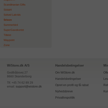
Scandinavian Gifts
Södahl
Solrød Lakrids
Srixon
Summerbird
SuperGavekortet
Titleist
Waypoint
Zone
WiStore.dk A/S
Handelsbetingelser
Mi
Godthåbsvej 27
Om WiStore.dk
Oft
8660 Skanderborg
Handelsbetingelser
Lev
Tlf. +45 74 62 89 29
Opret en profil og få rabat
Ret
email:
support@wistore.dk
Nyhedsbreve
Kun
Privatlivspolitik