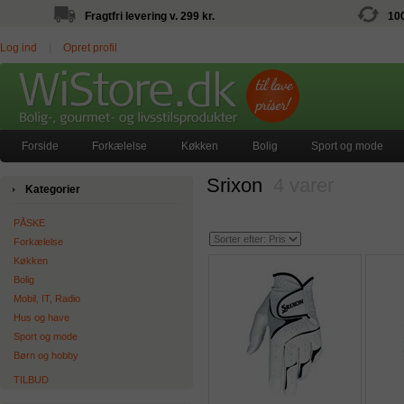
Fragtfri levering v. 299 kr.
10
Log ind
|
Opret profil
Forside
Forkælelse
Køkken
Bolig
Sport og mode
Srixon
4 varer
Kategorier
PÅSKE
Forkælelse
Køkken
Bolig
Mobil, IT, Radio
Hus og have
Sport og mode
Børn og hobby
TILBUD