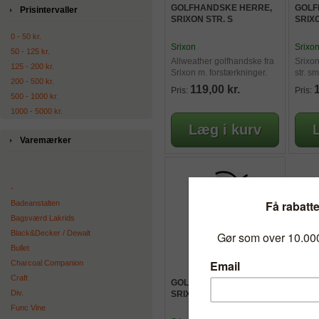
GOLFHANDSKE HERRE,
GOLF
Prisintervaller
SRIXON STR. S
SRIXO
0 - 50 kr.
Srixon
Srixo
50 - 125 kr.
Allweather golfhandske fra
Srixo
125 - 200 kr.
Srixon m. forstærkninger.
str. sm
200 - 500 kr.
119,00 kr.
1
Pris:
Pris:
500 - 1000 kr.
1000 - 5000 kr.
Varemærker
-
Badeanstalten
Bagsværd Lakrids
Black&Decker / Dewalt
Bullet
Charcoal Companion
Craft
GOLFHANDSKE DAME,
Div.
SRIXON STR. L
Func Vine