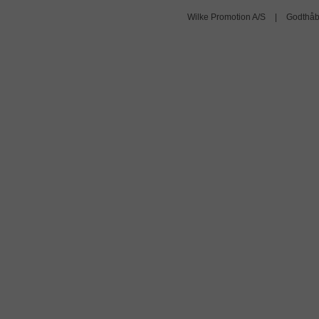
Wilke Promotion A/S
|
Godthåb