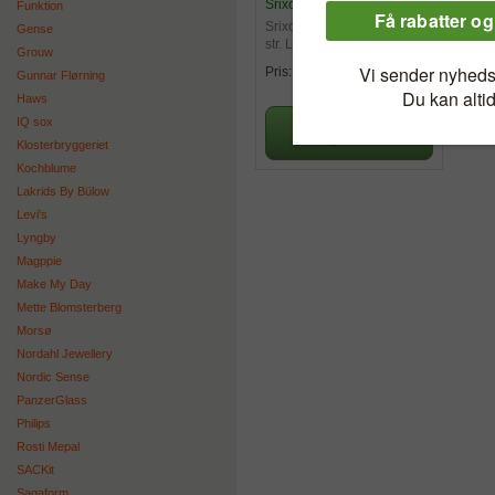
Srixon
Funktion
Srixon dame golfhandske
Gense
str. Large
Grouw
119,00 kr.
Pris:
Gunnar Flørning
Haws
IQ sox
Klosterbryggeriet
Kochblume
Lakrids By Bülow
Levi's
Lyngby
Magppie
Make My Day
Mette Blomsterberg
Morsø
Nordahl Jewellery
Nordic Sense
PanzerGlass
Philips
Rosti Mepal
SACKit
Sagaform