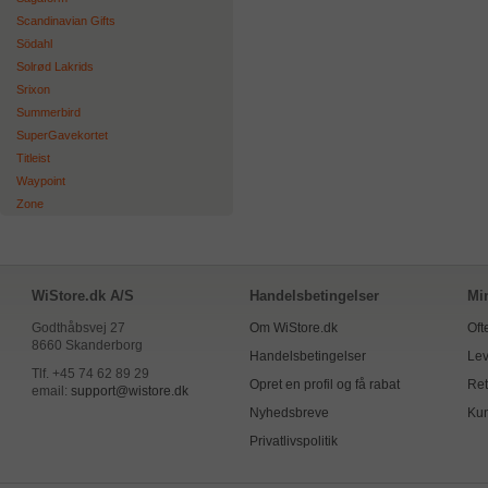
Scandinavian Gifts
Södahl
Solrød Lakrids
Srixon
Summerbird
SuperGavekortet
Titleist
Waypoint
Zone
WiStore.dk A/S
Handelsbetingelser
Mi
Godthåbsvej 27
Om WiStore.dk
Oft
8660 Skanderborg
Handelsbetingelser
Lev
Tlf. +45 74 62 89 29
Opret en profil og få rabat
Ret
email:
support@wistore.dk
Nyhedsbreve
Kun
Privatlivspolitik