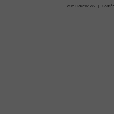
Wilke Promotion A/S
|
Godthåb