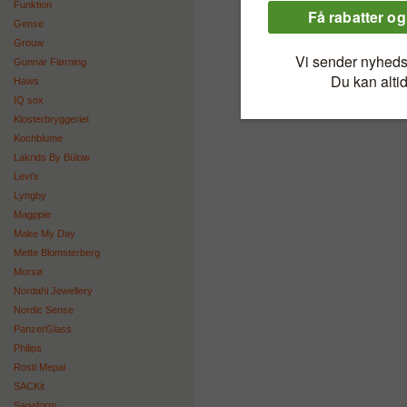
Funktion
Gense
Grouw
Gunnar Flørning
Haws
IQ sox
Klosterbryggeriet
Kochblume
Lakrids By Bülow
Levi's
Lyngby
Magppie
Make My Day
Mette Blomsterberg
Morsø
Nordahl Jewellery
Nordic Sense
PanzerGlass
Philips
Rosti Mepal
SACKit
Sagaform