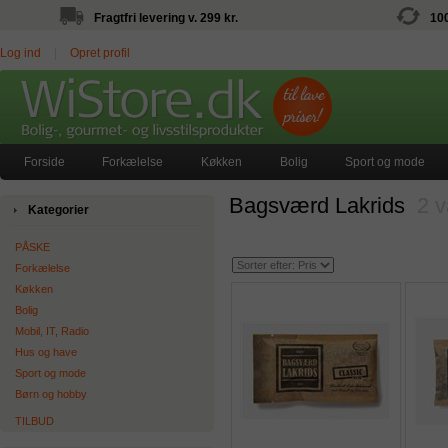
Fragtfri levering v. 299 kr.
10
Log ind
|
Opret profil
Forside
Forkælelse
Køkken
Bolig
Sport og mode
Bagsværd Lakrids
2 v
Kategorier
PÅSKE
Forkælelse
Køkken
Bolig
Mobil, IT, Radio
Hus og have
Sport og mode
Børn og hobby
TILBUD