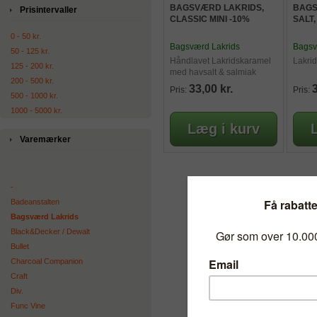
BAGSVÆRD LAKRIDS,
BAGS
Prisintervaller
CLASSIC MINI -10%
SALT,
0 - 50 kr.
Bagsværd Lakrids
Bagsv
50 - 125 kr.
Håndlavet Lakridskaramel
Lakrid
125 - 200 kr.
med havsalt & salmiak
200 - 500 kr.
33,00 kr.
3
Pris:
Pris:
500 - 1000 kr.
1000 - 5000 kr.
Varemærker
-
Badeanstalten
Bagsværd Lakrids
Black&Decker / Dewalt
Bullet
Charcoal Companion
Craft
Div.
Func Vine