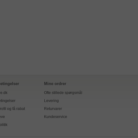
etingelser
Mine ordrer
e.dk
Ofte stillede spørgsmål
tingelser
Levering
ofil og få rabat
Returvarer
eve
Kundeservice
olitik