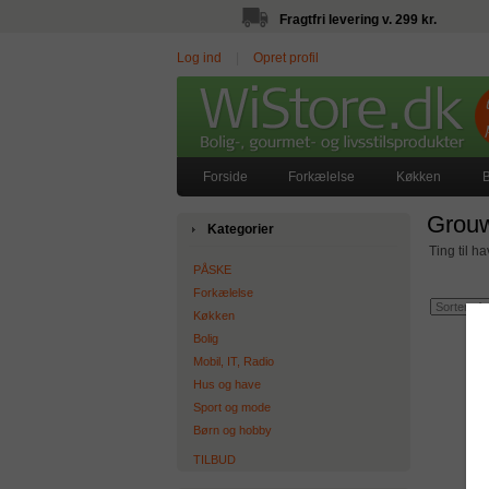
Fragtfri levering v. 299 kr.
Log ind
|
Opret profil
Forside
Forkælelse
Køkken
B
Grou
Kategorier
Ting til h
PÅSKE
Forkælelse
Køkken
Bolig
Mobil, IT, Radio
Hus og have
Sport og mode
Børn og hobby
TILBUD