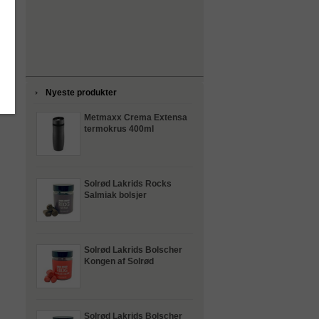
Nyeste produkter
Metmaxx Crema Extensa
termokrus 400ml
Solrød Lakrids Rocks
Salmiak bolsjer
Solrød Lakrids Bolscher
Kongen af Solrød
Solrød Lakrids Bolscher