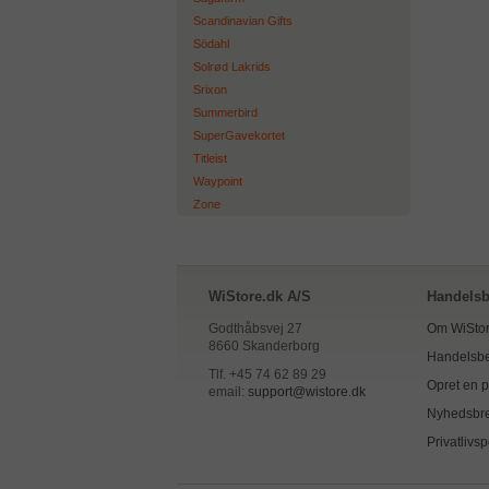
Scandinavian Gifts
Södahl
Solrød Lakrids
Srixon
Summerbird
SuperGavekortet
Titleist
Waypoint
Zone
WiStore.dk A/S
Handelsb
Godthåbsvej 27
Om WiStor
8660 Skanderborg
Handelsbe
Tlf. +45 74 62 89 29
Opret en pr
email:
support@wistore.dk
Nyhedsbr
Privatlivsp