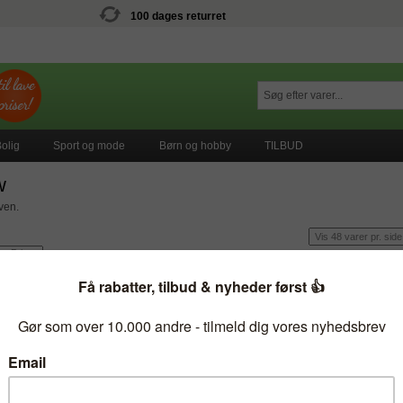
100 dages returret
olig
Sport og mode
Børn og hobby
TILBUD
w
aven.