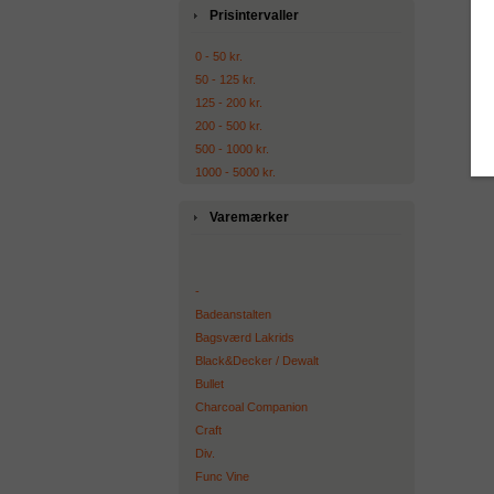
Prisintervaller
0 - 50 kr.
50 - 125 kr.
125 - 200 kr.
200 - 500 kr.
500 - 1000 kr.
1000 - 5000 kr.
Varemærker
-
Badeanstalten
Bagsværd Lakrids
Black&Decker / Dewalt
Bullet
Charcoal Companion
Craft
Div.
Func Vine