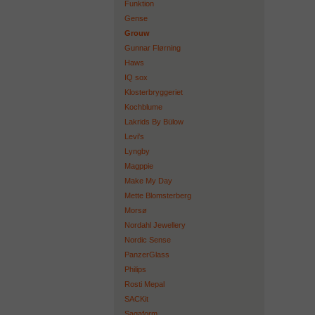
Funktion
Gense
Grouw
Gunnar Flørning
Haws
IQ sox
Klosterbryggeriet
Kochblume
Lakrids By Bülow
Levi's
Lyngby
Magppie
Make My Day
Mette Blomsterberg
Morsø
Nordahl Jewellery
Nordic Sense
PanzerGlass
Philips
Rosti Mepal
SACKit
Sagaform