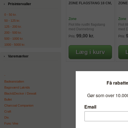
ZONE FLAGSTANG 18 CM,
ZONE
Prisintervaller
0 - 50 kr.
Zone
Zone
50 - 125 kr.
Flot lille rustfri flagstang
Flot li
125 - 200 kr.
med Dannebrog
med 
200 - 500 kr.
99,00 kr.
9
Pris:
Pris:
500 - 1000 kr.
1000 - 5000 kr.
Varemærker
-
Badeanstalten
Bagsværd Lakrids
Black&Decker / Dewalt
Bullet
Charcoal Companion
Craft
Div.
Func Vine