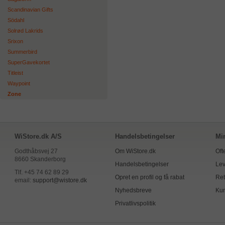
Scandinavian Gifts
Södahl
Solrød Lakrids
Srixon
Summerbird
SuperGavekortet
Titleist
Waypoint
Zone
WiStore.dk A/S
Handelsbetingelser
Mi
Godthåbsvej 27
Om WiStore.dk
Oft
8660 Skanderborg
Handelsbetingelser
Lev
Tlf. +45 74 62 89 29
Opret en profil og få rabat
Ret
email:
support@wistore.dk
Nyhedsbreve
Kun
Privatlivspolitik