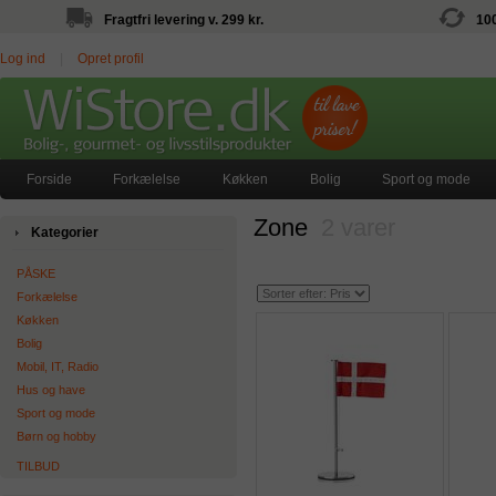
Fragtfri levering v. 299 kr.
10
Log ind
|
Opret profil
Forside
Forkælelse
Køkken
Bolig
Sport og mode
Zone
2 varer
Kategorier
PÅSKE
Forkælelse
Køkken
Bolig
Mobil, IT, Radio
Hus og have
Sport og mode
Børn og hobby
TILBUD