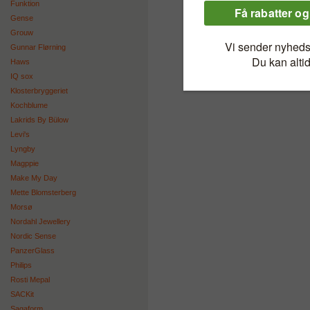
Funktion
Gense
Grouw
Gunnar Flørning
Haws
IQ sox
Klosterbryggeriet
Kochblume
Lakrids By Bülow
Levi's
Lyngby
Magppie
Make My Day
Mette Blomsterberg
Morsø
Nordahl Jewellery
Nordic Sense
PanzerGlass
Philips
Rosti Mepal
SACKit
Sagaform