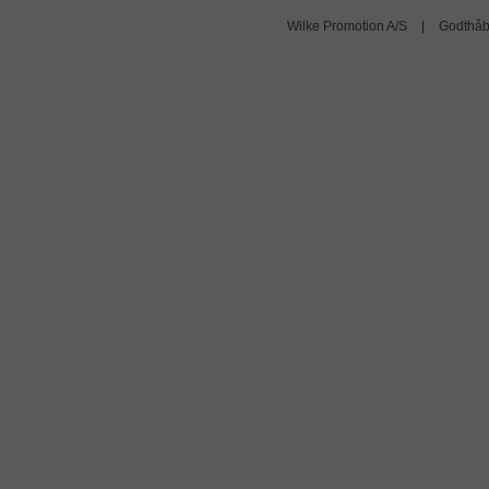
Wilke Promotion A/S
|
Godthåb